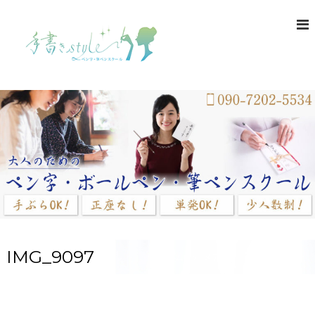
コ
ン
テ
ン
ツ
へ
ス
キ
ッ
プ
IMG_9097
ホーム
メディア
IMG_9097