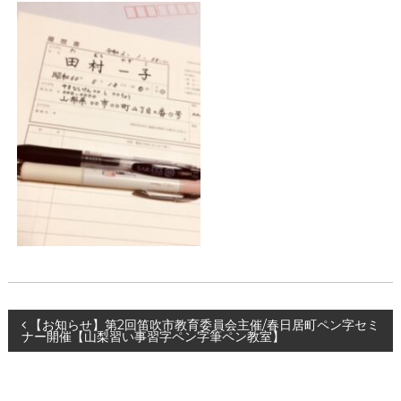
投
【お知らせ】第2回笛吹市教育委員会主催/春日居町ペン字セミ
ナー開催【山梨習い事習字ペン字筆ペン教室】
稿