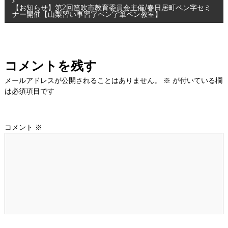
稿
【お知らせ】第2回笛吹市教育委員会主催/春日居町ペン字セミ
ナー開催【山梨習い事習字ペン字筆ペン教室】
ナ
ビ
コメントを残す
ゲ
メールアドレスが公開されることはありません。
※
が付いている欄
ー
は必須項目です
シ
コメント
※
ョ
ン