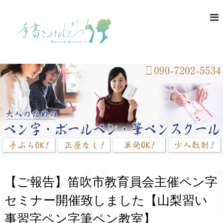
コ
ン
テ
ン
ツ
へ
ス
キ
ッ
プ
【ご報告】笛吹市教育員会主催ペン字
セミナー開催致しました【山梨習い
事習字ペン字筆ペン教室】