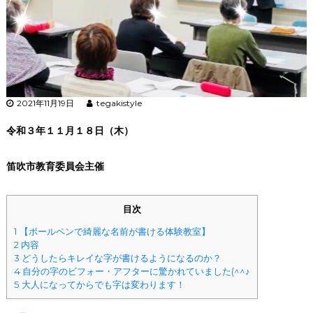
2021年11月19日
tegakistyle
令和３年１１月１８日（木）
笛吹市教育委員会主催
目次
1
【ボールペンで綺麗な名前が書ける体験教室】
2
内容
3
どうしたらキレイな字が書けるようになるのか？
4
自分の字のビフォー・アフターに驚かれていました(^^♪
5
大人になってからでも字は変わります！