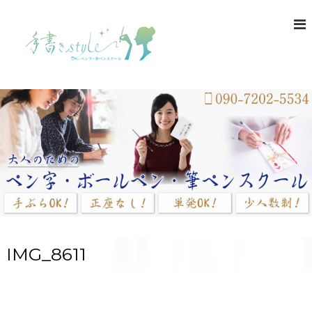
コ
ン
テ
ン
ツ
へ
ス
キ
ッ
プ
IMG_8611
ホーム
メディア
IMG_8611