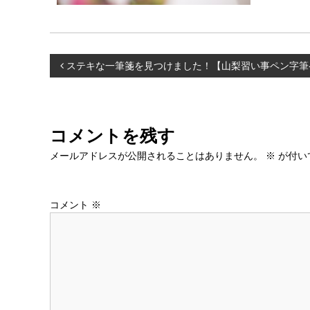
投
ステキな一筆箋を見つけました！【山梨習い事ペン字筆ペ
稿
ナ
コメントを残す
ビ
メールアドレスが公開されることはありません。
※
が付い
ゲ
コメント
※
ー
シ
ョ