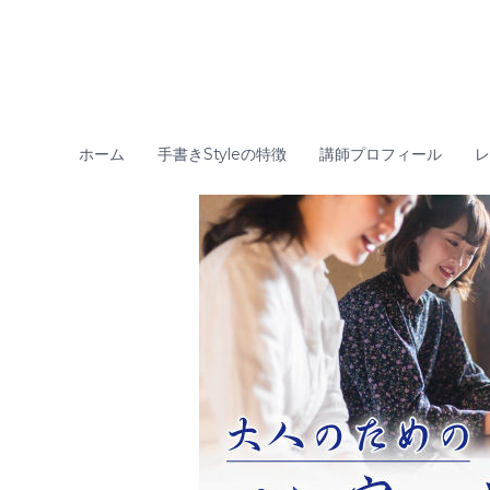
コ
ン
テ
ン
ツ
へ
ス
ホーム
手書きStyleの特徴
講師プロフィール
レ
キ
ッ
プ