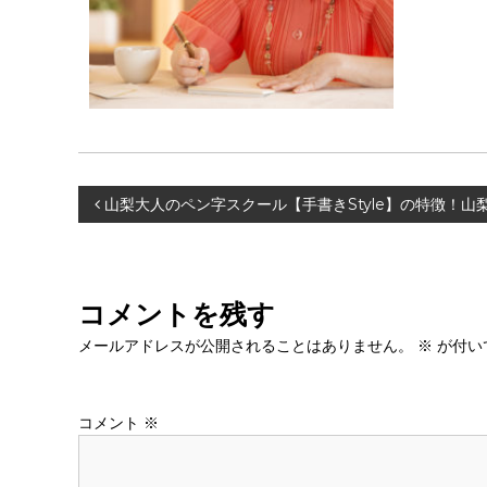
投
山梨大人のペン字スクール【手書きStyle】の特徴！山
稿
ナ
コメントを残す
ビ
メールアドレスが公開されることはありません。
※
が付い
ゲ
コメント
※
ー