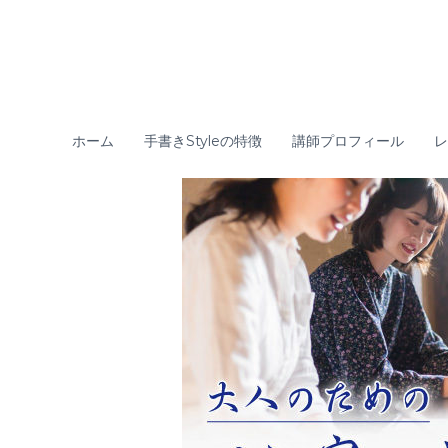
コ
ン
テ
ン
ツ
へ
ス
ホーム
手書きStyleの特徴
講師プロフィール
レ
キ
ッ
プ