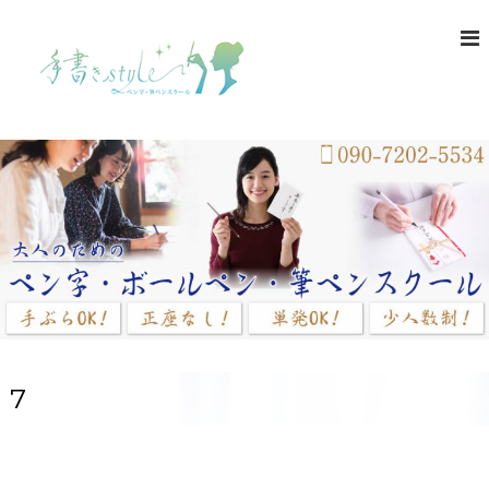
コ
ン
テ
ン
ツ
へ
ス
キ
ッ
プ
7
ホーム
メディア
7