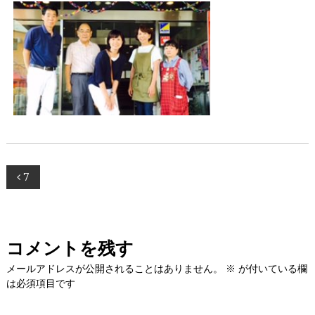
投
7
稿
ナ
コメントを残す
ビ
メールアドレスが公開されることはありません。
※
が付いている欄
は必須項目です
ゲ