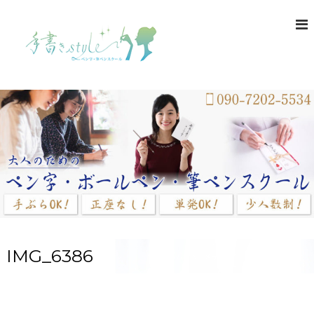
コ
ン
テ
ン
ツ
へ
ス
キ
ッ
プ
IMG_6386
ホーム
メディア
IMG_6386