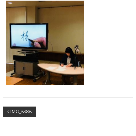
投
IMG_6386
稿